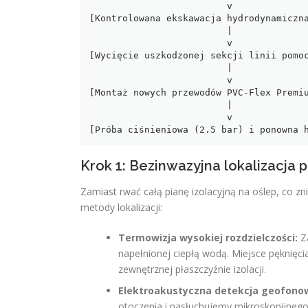
                         v

[Kontrolowana ekskawacja hydrodynamiczna
                         |

                         v

[Wycięcie uszkodzonej sekcji linii pomoc
                         |

                         v

[Montaż nowych przewodów PVC-Flex Premiu
                         |

                         v

Krok 1: Bezinwazyjna lokalizacja 
Zamiast rwać całą pianę izolacyjną na oślep, co 
metody lokalizacji:
Termowizja wysokiej rozdzielczości:
Za
napełnionej ciepłą wodą. Miejsce pęknięc
zewnętrznej płaszczyźnie izolacji.
Elektroakustyczna detekcja geofono
otoczenia i nasłuchujemy mikroskopijnego