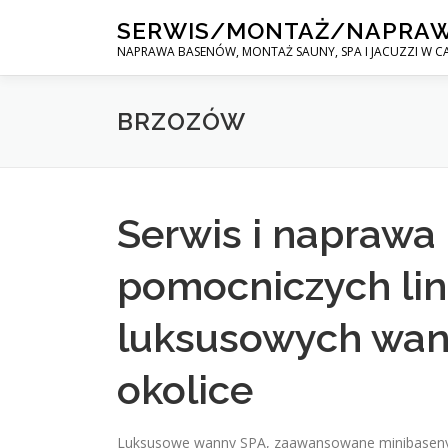
Skip
SERWIS/MONTAŻ/NAPRA
to
NAPRAWA BASENÓW, MONTAŻ SAUNY, SPA I JACUZZI W CA
content
BRZOZÓW
Serwis i naprawa
pomocniczych lin
luksusowych wan
okolice
Luksusowe wanny SPA, zaawansowane minibaseny o