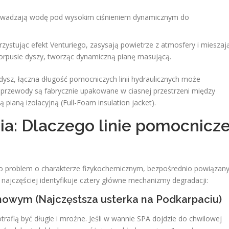
adzają wodę pod wysokim ciśnieniem dynamicznym do
ystując efekt Venturiego, zasysają powietrze z atmosfery i mieszaj
orpusie dyszy, tworząc dynamiczną pianę masującą.
z, łączna długość pomocniczych linii hydraulicznych może
e przewody są fabrycznie upakowane w ciasnej przestrzeni między
pianą izolacyjną (Full-Foam insulation jacket).
ia: Dlaczego linie pomocnicz
o problem o charakterze fizykochemicznym, bezpośrednio powiązan
 najczęściej identyfikuje cztery główne mechanizmy degradacji:
mowym (Najczęstsza usterka na Podkarpaciu)
afią być długie i mroźne. Jeśli w wannie SPA dojdzie do chwilowej