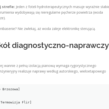
 strefie:
Jeden z foteli hydroterapeutycznych masuje wyraźnie słabi
strumienia wydobywają się nieregularne pęcherze powietrza (woda
ze).
asenie? Nie zwlekaj, aż woda zaleje elektronikę sterującą.
okół diagnostyczno-naprawczy
wej wannie z pełną izolacją pianową wymaga rygorystycznego
inżynieryjny realizuje naprawy według autorskiego, wieloetapowego
 Brzozowa]

Termowizja Flir]
