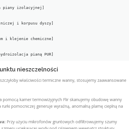
 piany izolacyjnej]

niczej i korpusu dyszy]

m i klejenie chemiczne]

punktu nieszczelności
zniszczyłoby właściwości termiczne wanny, stosujemy zaawansowane
 pomocą kamer termowizyjnych Flir skanujemy obudowę wanny
ia rurki pomocniczej generuje wyraźną, anomalną plamę cieplną na
wa:
Przy użyciu mikrofonów gruntowych odfiltrowujemy szumy
 szmeru uciekającej wody pod ciśnieniem wewnątrz struktury