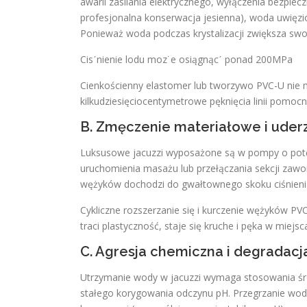
awarii zasilania elektrycznego, wyłączenia bezpiec
profesjonalna konserwacja jesienna), woda uwięzio
Ponieważ woda podczas krystalizacji zwiększa swo
Cisˊnienie lodu moz˙e osiągnącˊ ponad 200MPa
Cienkościenny elastomer lub tworzywo PVC-U nie ma
kilkudziesięciocentymetrowe pęknięcia linii pomoc
B. Zmęczenie materiałowe i uder
Luksusowe jacuzzi wyposażone są w pompy o potę
uruchomienia masażu lub przełączania sekcji zawor
wężyków dochodzi do gwałtownego skoku ciśnienia 
Cykliczne rozszerzanie się i kurczenie wężyków PV
traci plastyczność, staje się kruche i pęka w miejs
C. Agresja chemiczna i degradacj
Utrzymanie wody w jacuzzi wymaga stosowania śro
stałego korygowania odczynu pH. Przegrzanie wo