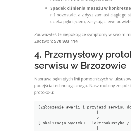
Spadek ciśnienia masażu w konkretnej
niż pozostałe, a z dysz zamiast ciągłego 
ucieka pęknięciem, zasysając lewe powietr
Zauważyłeś te niepokojące symptomy w swoim minib
Zadzwoń:
570 933 114
.
4. Przemysłowy prot
serwisu w Brzozowie
Naprawa pękniętych linii pomocniczych w luksuso
podejścia technologicznego. Nasz mobilny zespół 
protokołu:
[Zgłoszenie awarii i przyjazd serwisu do
                         |

                         v

[Lokalizacja wycieku: Elektroakustyka / 
                         |
