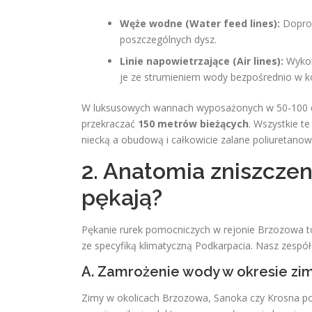
Węże wodne (Water feed lines):
Doprow
poszczególnych dysz.
Linie napowietrzające (Air lines):
Wykorz
je ze strumieniem wody bezpośrednio w k
W luksusowych wannach wyposażonych w 50-100 dys
przekraczać
150 metrów bieżących
. Wszystkie t
niecką a obudową i całkowicie zalane poliuretanową 
2. Anatomia zniszczen
pękają?
Pękanie rurek pomocniczych w rejonie Brzozowa t
ze specyfiką klimatyczną Podkarpacia. Nasz zespół
A. Zamrożenie wody w okresie zi
Zimy w okolicach Brzozowa, Sanoka czy Krosna potr