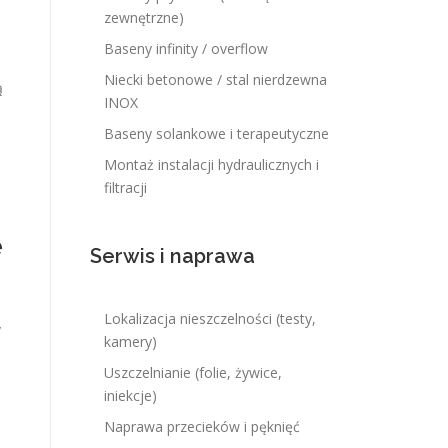
zewnętrzne)
Baseny infinity / overflow
Niecki betonowe / stal nierdzewna
ą
INOX
Baseny solankowe i terapeutyczne
Montaż instalacji hydraulicznych i
filtracji
e
Serwis i naprawa
Lokalizacja nieszczelności (testy,
y
kamery)
Uszczelnianie (folie, żywice,
iniekcje)
Naprawa przecieków i pęknięć