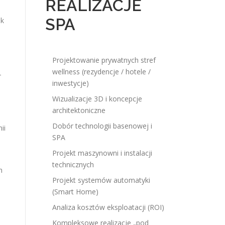
REALIZACJE
SPA
ek
Projektowanie prywatnych stref
wellness (rezydencje / hotele /
-
inwestycje)
Wizualizacje 3D i koncepcje
architektoniczne
Dobór technologii basenowej i
ii
SPA
Projekt maszynowni i instalacji
technicznych
n
Projekt systemów automatyki
(Smart Home)
Analiza kosztów eksploatacji (ROI)
Kompleksowe realizacje „pod