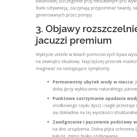
basenowej (szczególnie przy niestabilnym pH) wyw
Rurki sztywnieją, zaczynają przypominać twardy, ł
generowanych przez pompy.
3. Objawy rozszczeln
jacuzzi premium
Wykrycie usterki w liniach pomocniczych bywa w
na zewnątrz obudowy. Najczęściej przeciek maskow
reagować na następujące symptomy:
Permanentny ubytek wody w niecce:
J
dobę (przy wykluczeniu naturalnego parow
Punktowe zatrzymanie opadania wod
środkowego rzędu dysz) i nagle przestaje u
się dokładnie na tej wysokości strukturalne
Zawilgocenie i pęcznienie podstawy 
na dno urządzenia. Dolna płyta ochronna 
kałuże, mimo braku użytkowania.