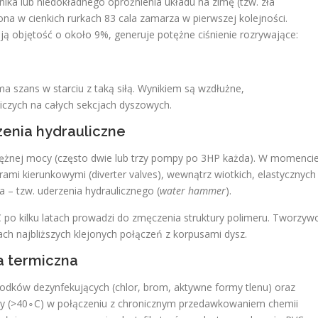
znika lub niedokładnego opróżnienia układu na zimę (tzw. zła
na w cienkich rurkach 83​ cala zamarza w pierwszej kolejności.
ją objętość o około 9%, generuje potężne ciśnienie rozrywające:
 szans w starciu z taką siłą. Wynikiem są wzdłużne,
niczych na całych sekcjach dyszowych.
zenia hydrauliczne
żnej mocy (często dwie lub trzy pompy po 3HP każda). W momenci
ami kierunkowymi (diverter valves), wewnątrz wiotkich, elastycznych
– tzw. uderzenia hydraulicznego (
water hammer
).
C po kilku latach prowadzi do zmęczenia struktury polimeru. Tworzyw
cach najbliższych klejonych połączeń z korpusami dysz.
a termiczna
dków dezynfekujących (chlor, brom, aktywne formy tlenu) oraz
dy (>40∘C) w połączeniu z chronicznym przedawkowaniem chemii