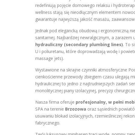
redefiniują pojęcie domowego relaksu i hydroterap
wellness stają się nieodłącznym elementem nowo
gwarantuje najwyższą jakość masażu, zaawansowan
Jednak pod elegancką obudową i ergonomiczną niec
sanitarnej. Najbardziej newralgicznym, a zarazem 
hydrauliczny (secondary plumbing lines)
. To s
U i poliuretanu, które doprowadzają wodę i powie
massage jets).
Wystawione na skrajne czynniki atmosferyczne Pod
cienkościenne przewody zbiegiem czasu ulegają mik
hydraulicznej to jedno z najtrudniejszych zadań
monolitycznej piany izolacyjnej, precyzji chirurgicz
Nasza firma oferuje
profesjonalny, w pełni mob
SPA na terenie
Brzozowa
oraz sąsiednich powiató
usuwaniu blokad izolacyjnych, rzemieślniczej rekon
fabrycznego.
Twój luksusowy minibasen traci wodę, pompy zapow