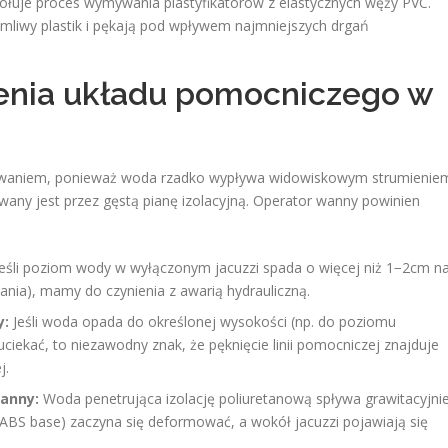
ołuje proces wymywania plastyfikatorów z elastycznych węży PVC.
amliwy plastik i pękają pod wpływem najmniejszych drgań
ienia układu pomocniczego w
yzwaniem, ponieważ woda rzadko wypływa widowiskowym strumienie
any jest przez gęstą pianę izolacyjną. Operator wanny powinien
eśli poziom wody w wyłączonym jacuzzi spada o więcej niż 1−2cm n
ania), mamy do czynienia z awarią hydrauliczną.
y:
Jeśli woda opada do określonej wysokości (np. do poziomu
ciekać, to niezawodny znak, że pęknięcie linii pomocniczej znajduje
j.
wanny:
Woda penetrująca izolację poliuretanową spływa grawitacyjni
(ABS base) zaczyna się deformować, a wokół jacuzzi pojawiają się