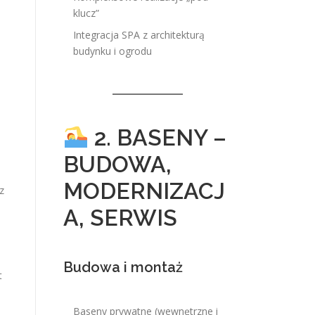
klucz”
Integracja SPA z architekturą
budynku i ogrodu
.
2. BASENY –
BUDOWA,
MODERNIZACJ
z
A, SERWIS
Budowa i montaż
t
Baseny prywatne (wewnętrzne i