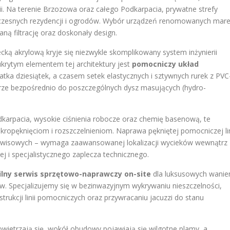
ii. Na terenie Brzozowa oraz całego Podkarpacia, prywatne strefy
czesnych rezydencji i ogrodów. Wybór urządzeń renomowanych mar
ą filtrację oraz doskonały design.
ką akrylową kryje się niezwykle skomplikowany system inżynierii
ukrytym elementem tej architektury jest
pomocniczy układ
iatka dziesiątek, a czasem setek elastycznych i sztywnych rurek z PVC
trze bezpośrednio do poszczególnych dysz masujących (hydro-
karpacia, wysokie ciśnienia robocze oraz chemię basenową, te
ropęknięciom i rozszczelnieniom. Naprawa pękniętej pomocniczej lin
 serwisowych – wymaga zaawansowanej lokalizacji wycieków wewnątrz
nej i specjalistycznego zaplecza technicznego.
ilny serwis sprzętowo-naprawczy on-site
dla luksusowych wanie
w. Specjalizujemy się w bezinwazyjnym wykrywaniu nieszczelności,
strukcji linii pomocniczych oraz przywracaniu jacuzzi do stanu
ietrzają się, wokół obudowy pojawiają się wilgotne plamy, a