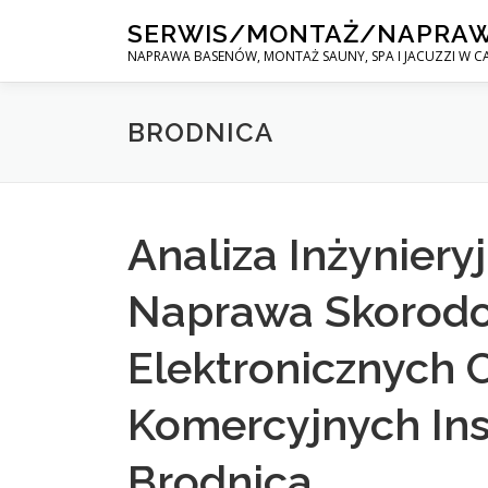
Skip
SERWIS/MONTAŻ/NAPRA
to
NAPRAWA BASENÓW, MONTAŻ SAUNY, SPA I JACUZZI W CA
content
BRODNICA
Analiza Inżyniery
Naprawa Skorod
Elektronicznych 
Komercyjnych Ins
Brodnica