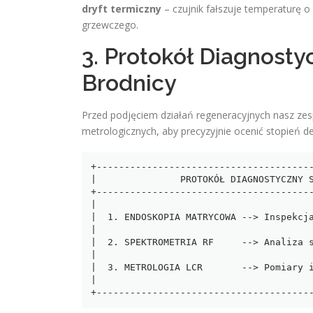
dryft termiczny
– czujnik fałszuje temperaturę o 
grzewczego.
3. Protokół Diagnost
Brodnicy
Przed podjęciem działań regeneracyjnych nasz zes
metrologicznych, aby precyzyjnie ocenić stopień de
+---------------------------------------
|               PROTOKÓŁ DIAGNOSTYCZNY S
+---------------------------------------
|                                       
|  1. ENDOSKOPIA MATRYCOWA --> Inspekcja
|                                       
|  2. SPEKTROMETRIA RF     --> Analiza s
|                                       
|  3. METROLOGIA LCR       --> Pomiary i
|                                       