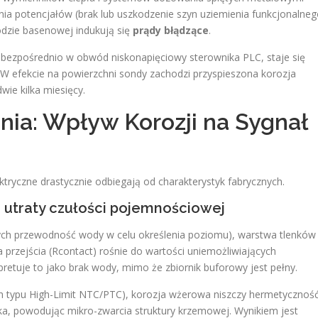
a potencjałów (brak lub uszkodzenie szyn uziemienia funkcjonalne
odzie basenowej indukują się
prądy błądzące
.
 bezpośrednio w obwód niskonapięciowy sterownika PLC, staje się
W efekcie na powierzchni sondy zachodzi przyspieszona korozja
dwie kilka miesięcy.
nia: Wpływ Korozji na Sygnał
ektryczne drastycznie odbiegają od charakterystyk fabrycznych.
a i utraty czułości pojemnościowej
ch przewodność wody w celu określenia poziomu), warstwa tlenków 
 przejścia (Rcontact​) rośnie do wartości uniemożliwiających
etuje to jako brak wody, mimo że zbiornik buforowy jest pełny.
h typu High-Limit NTC/PTC), korozja wżerowa niszczy hermetycznoś
ika, powodując mikro-zwarcia struktury krzemowej. Wynikiem jest