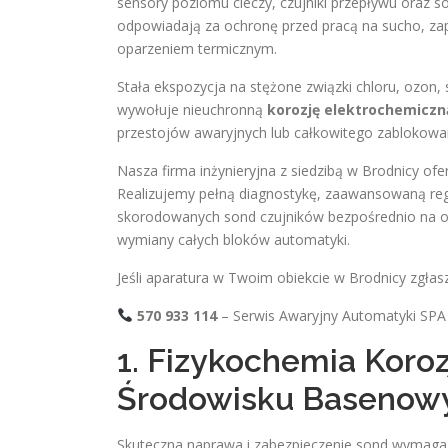
sensory poziomu cieczy, czujniki przepływu oraz 
odpowiadają za ochronę przed pracą na sucho, za
oparzeniem termicznym.
Stała ekspozycja na stężone związki chloru, ozon
wywołuje nieuchronną
korozję elektrochemiczn
przestojów awaryjnych lub całkowitego zablokowan
Nasza firma inżynieryjna z siedzibą w Brodnicy of
Realizujemy pełną diagnostykę, zaawansowaną reg
skorodowanych sond czujników bezpośrednio na ob
wymiany całych bloków automatyki.
Jeśli aparatura w Twoim obiekcie w Brodnicy zgłas
570 933 114
– Serwis Awaryjny Automatyki SPA 
1. Fizykochemia Koro
Środowisku Baseno
Skuteczna naprawa i zabezpieczenie sond wymaga 