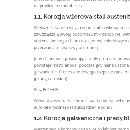
na granicy faz metal-ciecz.
1.1. Korozja wżerowa stali aust
Większość komercyjnych sond limitu wykonana jest z
zawdzięczają swoją odporność mikroskopijnej wars
stężenie wolnego chloru oraz jonów chlorkowych (
przerwania tej warstwy ochronnej.
Jony chlorkowe, posiadające mały promień jonowy, 
powstaje mikro-anoda, podczas gdy nienaruszona r
galwaniczne. Proces anodowego rozpuszczania mied
(pitting corrosion).
Fe→Fe2++2e−
Wewnątrz wżeru drastycznie spada odczyn pH (nawe
autokatalitycznej destrukcji rdzenia sondy.
1.2. Korozja galwaniczna i prądy
Maszynownia komercyjnego SPA to labirynt pomp,