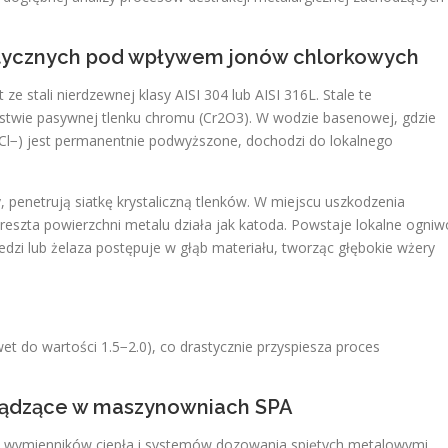
enitycznych pod wpływem jonów chlorkowych
e stali nierdzewnej klasy AISI 304 lub AISI 316L. Stale te
twie pasywnej tlenku chromu (Cr2​O3​). W wodzie basenowej, gdzie
Cl−) jest permanentnie podwyższone, dochodzi do lokalnego
penetrują siatkę krystaliczną tlenków. W miejscu uszkodzenia
eszta powierzchni metalu działa jak katoda. Powstaje lokalne ogniw
zi lub żelaza postępuje w głąb materiału, tworząc głębokie wżery
t do wartości 1.5−2.0), co drastycznie przyspiesza proces
 błądzące w maszynowniach SPA
 wymienników ciepła i systemów dozowania spiętych metalowymi