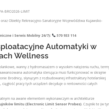
PA-BRO2026-LIMIT
i oraz Obiekty Rekreacyjno-Sanatoryjne Województwa Kujawsko-
czne i Serwis Mobilny 24/7):
570 933 114
ploatacyjne Automatyki w
ach Wellness
solankowe, wanny z hydromasażem o wysokim natężeniu ruchu, term
 zaawansowana automatyka sterująca musi funkcjonować w skrajnie
ie Brodnicy, słynącym z rozbudowanej infrastruktury hotelarskiej
iągłość pracy tych urządzeń decyduje o rentowności całych
podatnym na awarie elementem wykonawczym w architekturze
jników limitu (Electronic Limit Sensor Probes)
. Czujniki te (w t