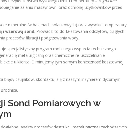
sondy bezpieczeństwa wysokiego limitu temperatury –
High-Limit
)
pobieganie zalaniu maszynowni oraz ochronę użytkowników przed
, sole mineralne (w basenach solankowych) oraz wysokie temperatury
ą i wżerową sond
. Prowadzi to do fałszowania odczytów, ciągłych
ia procesów filtracji i podgrzewania wody.
eruje specjalistyczny program mobilnego wsparcia technicznego.
enerację metalurgiczną oraz chemiczne re-uszczelnianie
iekcie u klienta. Eliminujemy tym samym konieczność kosztownej
za błędy czujników, skontaktuj się z naszym inżynierem dyżurnym:
Brodnica.
zji Sond Pomiarowych w
wym
dogłębnej analizy procesów destrukcji metalurgicznej zachodzących