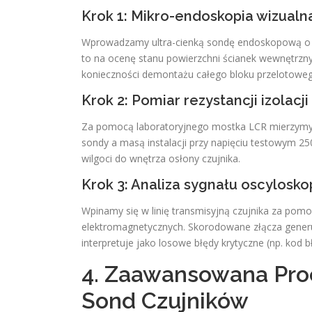
Krok 1: Mikro-endoskopia wizualna
Wprowadzamy ultra-cienką sondę endoskopową o ś
to na ocenę stanu powierzchni ścianek wewnętrzn
konieczności demontażu całego bloku przelotoweg
Krok 2: Pomiar rezystancji izolacji
Za pomocą laboratoryjnego mostka LCR mierzymy 
sondy a masą instalacji przy napięciu testowym 2
wilgoci do wnętrza osłony czujnika.
Krok 3: Analiza sygnału oscylos
Wpinamy się w linię transmisyjną czujnika za p
elektromagnetycznych. Skorodowane złącza generu
interpretuje jako losowe błędy krytyczne (np. kod 
4. Zaawansowana Pro
Sond Czujników