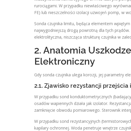
rurociągami. W przypadku niewłaściwego wyrównani
FE) lub nieszczelności izolacji uzwojeń pomp, w w
Sonda czujnika limitu, będąca elementem wpiętym
najwygodniejszą drogą powrotną dla tych prądów. 
elektrolityczna, niszcząca strukturę czujnika w zale
2. Anatomia Uszkodze
Elektroniczny
Gdy sonda czujnika ulega korozji, jej parametry el
2.1. Zjawisko rezystancji przejści
W przypadku sond konduktometrycznych (badający
osadów wapiennych działa jak izolator. Rezystancja
zamknięcie obwodu pomiarowego. Sterownik interpr
W przypadku sond rezystancyjnych (termistorowyc
kapilary ochronnej. Woda penetruje wnętrze czujn