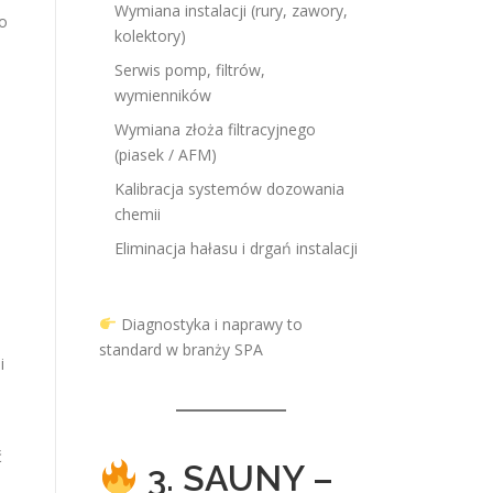
Wymiana instalacji (rury, zawory,
go
kolektory)
Serwis pomp, filtrów,
wymienników
Wymiana złoża filtracyjnego
(piasek / AFM)
Kalibracja systemów dozowania
chemii
Eliminacja hałasu i drgań instalacji
Diagnostyka i naprawy to
standard w branży SPA
i
ć
3. SAUNY –