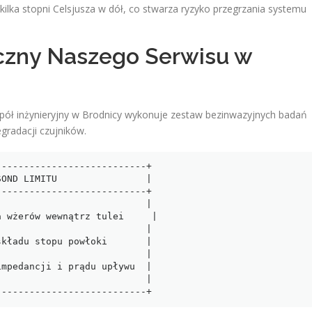
kilka stopni Celsjusza w dół, co stwarza ryzyko przegrzania systemu
yczny Naszego Serwisu w
pół inżynieryjny w Brodnicy wykonuje zestaw bezinwazyjnych badań
gradacji czujników.
--------------------------+

OND LIMITU                |

--------------------------+

                          |

 wżerów wewnątrz tulei     |

                          |

kładu stopu powłoki       |

                          |

mpedancji i prądu upływu  |

                          |
