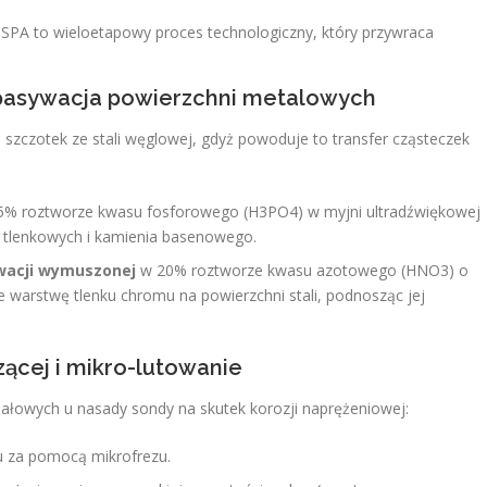
PA to wieloetapowy proces technologiczny, który przywraca
 pasywacja powierzchni metalowych
h szczotek ze stali węglowej, gdyż powoduje to transfer cząsteczek
15% roztworze kwasu fosforowego (H3​PO4​) w myjni ultradźwiękowej
w tlenkowych i kamienia basenowego.
wacji wymuszonej
w 20% roztworze kwasu azotowego (HNO3​) o
e warstwę tlenku chromu na powierzchni stali, podnosząc jej
ącej i mikro-lutowanie
ałowych u nasady sondy na skutek korozji naprężeniowej:
 za pomocą mikrofrezu.