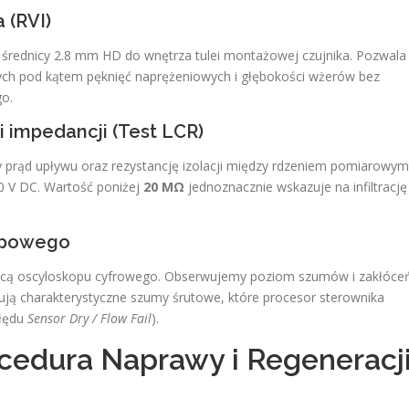
 (RVI)
rednicy 2.8 mm HD do wnętrza tulei montażowej czujnika. Pozwala
ych pod kątem pęknięć naprężeniowych i głębokości wżerów bez
o.
 i impedancji (Test LCR)
prąd upływu oraz rezystancję izolacji między rdzeniem pomiarowym
50 V DC. Wartość poniżej
20 MΩ
jednoznacznie wskazuje na infiltrację
kopowego
omocą oscyloskopu cyfrowego. Obserwujemy poziom szumów i zakłóce
ją charakterystyczne szumy śrutowe, które procesor sterownika
błędu
Sensor Dry / Flow Fail
).
cedura Naprawy i Regeneracj