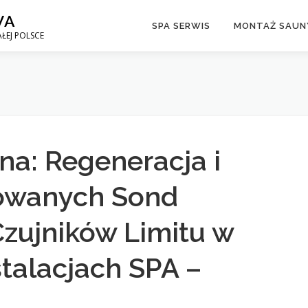
WA
SPA SERWIS
MONTAŻ SAUNY
ŁEJ POLSCE
jna: Regeneracja i
owanych Sond
Czujników Limitu w
talacjach SPA –