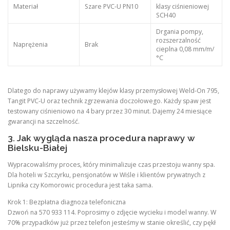
Materiał
Szare PVC-U PN10
klasy ciśnieniowej
SCH40
Drgania pompy,
rozszerzalność
Naprężenia
Brak
cieplna 0,08 mm/m/
°C
Dlatego do naprawy używamy klejów klasy przemysłowej Weld-On 795,
Tangit PVC-U oraz technik zgrzewania doczołowego. Każdy spaw jest
testowany ciśnieniowo na 4 bary przez 30 minut. Dajemy 24 miesiące
gwarancji na szczelność.
3. Jak wygląda nasza procedura naprawy w
Bielsku-Białej
Wypracowaliśmy proces, który minimalizuje czas przestoju wanny spa.
Dla hoteli w Szczyrku, pensjonatów w Wiśle i klientów prywatnych z
Lipnika czy Komorowic procedura jest taka sama.
Krok 1: Bezpłatna diagnoza telefoniczna
Dzwoń na 570 933 114. Poprosimy o zdjęcie wycieku i model wanny. W
70% przypadków już przez telefon jesteśmy w stanie określić, czy pękł