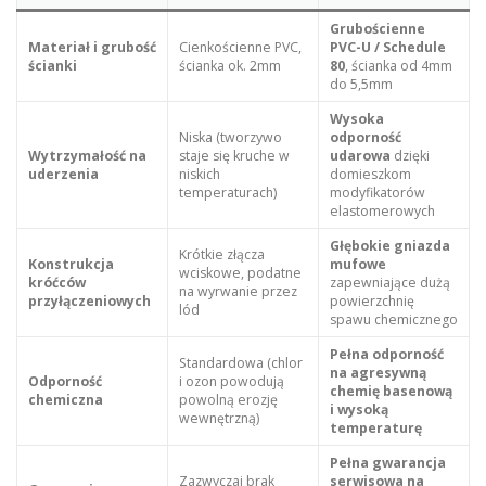
Grubościenne
Materiał i grubość
Cienkościenne PVC,
PVC-U / Schedule
ścianki
ścianka ok. 2mm
80
, ścianka od 4mm
do 5,5mm
Wysoka
Niska (tworzywo
odporność
Wytrzymałość na
staje się kruche w
udarowa
dzięki
uderzenia
niskich
domieszkom
temperaturach)
modyfikatorów
elastomerowych
Głębokie gniazda
Krótkie złącza
Konstrukcja
mufowe
wciskowe, podatne
króćców
zapewniające dużą
na wyrwanie przez
przyłączeniowych
powierzchnię
lód
spawu chemicznego
Pełna odporność
Standardowa (chlor
na agresywną
Odporność
i ozon powodują
chemię basenową
chemiczna
powolną erozję
i wysoką
wewnętrzną)
temperaturę
Pełna gwarancja
Zazwyczaj brak
serwisowa na