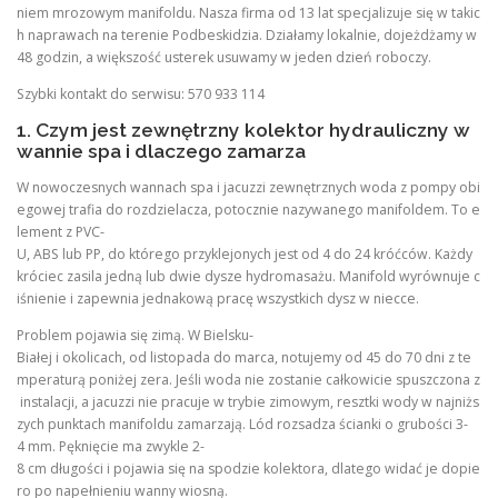
niem mrozowym manifoldu. Nasza firma od 13 lat specjalizuje się w takic
h naprawach na terenie Podbeskidzia. Działamy lokalnie, dojeżdżamy w
48 godzin, a większość usterek usuwamy w jeden dzień roboczy.
Szybki kontakt do serwisu: 570 933 114
1. Czym jest zewnętrzny kolektor hydrauliczny w
wannie spa i dlaczego zamarza
W nowoczesnych wannach spa i jacuzzi zewnętrznych woda z pompy obi
egowej trafia do rozdzielacza, potocznie nazywanego manifoldem. To e
lement z PVC-
U, ABS lub PP, do którego przyklejonych jest od 4 do 24 króćców. Każdy
króciec zasila jedną lub dwie dysze hydromasażu. Manifold wyrównuje c
iśnienie i zapewnia jednakową pracę wszystkich dysz w niecce.
Problem pojawia się zimą. W Bielsku-
Białej i okolicach, od listopada do marca, notujemy od 45 do 70 dni z te
mperaturą poniżej zera. Jeśli woda nie zostanie całkowicie spuszczona z
instalacji, a jacuzzi nie pracuje w trybie zimowym, resztki wody w najniżs
zych punktach manifoldu zamarzają. Lód rozsadza ścianki o grubości 3-
4 mm. Pęknięcie ma zwykle 2-
8 cm długości i pojawia się na spodzie kolektora, dlatego widać je dopie
ro po napełnieniu wanny wiosną.