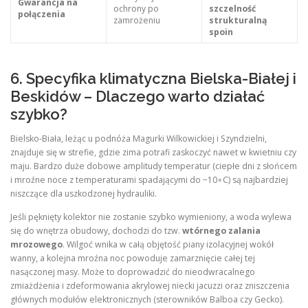
Gwarancja na
ochrony po
szczelność
połączenia
zamrożeniu
strukturalną
spoin
6. Specyfika klimatyczna Bielska-Białej i
Beskidów – Dlaczego warto działać
szybko?
Bielsko-Biała, leżąc u podnóża Magurki Wilkowickiej i Szyndzielni,
znajduje się w strefie, gdzie zima potrafi zaskoczyć nawet w kwietniu czy
maju. Bardzo duże dobowe amplitudy temperatur (ciepłe dni z słońcem
i mroźne noce z temperaturami spadającymi do −10∘C) są najbardziej
niszczące dla uszkodzonej hydrauliki.
Jeśli pęknięty kolektor nie zostanie szybko wymieniony, a woda wylewa
się do wnętrza obudowy, dochodzi do tzw.
wtórnego zalania
mrozowego
. Wilgoć wnika w całą objętość piany izolacyjnej wokół
wanny, a kolejna mroźna noc powoduje zamarznięcie całej tej
nasączonej masy. Może to doprowadzić do nieodwracalnego
zmiażdżenia i zdeformowania akrylowej niecki jacuzzi oraz zniszczenia
głównych modułów elektronicznych (sterowników Balboa czy Gecko).