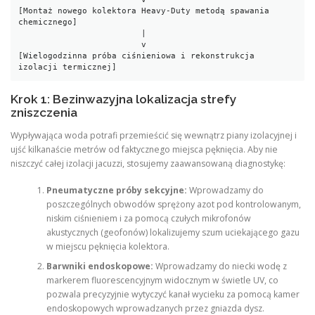
[Montaż nowego kolektora Heavy-Duty metodą spawania 
chemicznego]

                         |

                         v

[Wielogodzinna próba ciśnieniowa i rekonstrukcja 
Krok 1: Bezinwazyjna lokalizacja strefy
zniszczenia
Wypływająca woda potrafi przemieścić się wewnątrz piany izolacyjnej i
ujść kilkanaście metrów od faktycznego miejsca pęknięcia. Aby nie
niszczyć całej izolacji jacuzzi, stosujemy zaawansowaną diagnostykę:
Pneumatyczne próby sekcyjne:
Wprowadzamy do
poszczególnych obwodów sprężony azot pod kontrolowanym,
niskim ciśnieniem i za pomocą czułych mikrofonów
akustycznych (geofonów) lokalizujemy szum uciekającego gazu
w miejscu pęknięcia kolektora.
Barwniki endoskopowe:
Wprowadzamy do niecki wodę z
markerem fluorescencyjnym widocznym w świetle UV, co
pozwala precyzyjnie wytyczyć kanał wycieku za pomocą kamer
endoskopowych wprowadzanych przez gniazda dysz.