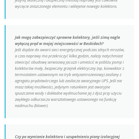
Jedyną skuteczną i bezpieczną metodą naprawy jest całkowite
wycięcie zniszczonego elementu i wklejenie nowego kolektora.
Jak mogę zabezpieczyć sprawne kolektory, jeśli zimą nagle
wyłączą prąd w mojej miejscowości w Beskidach?
Jeśli dojdzie do awarii sieci energetycznej podczas silnych mrozów,
a czas naprawy ma przekroczyć kilka godzin, należy natychmiast
otworzyć obudowę serwisową jacuzzi i umieścić w pobliżu pomp i
kolektorów mały, bezpieczny grzejnik elektryczny (np. konwektor z
termostatem ustawionym na tryb antyzamrożeniowy) zasilany z
agregatu prądotwórczego lub zasilacza awaryjnego UPS. Jeśli nie
masz takiej możliwości, jedynym ratunkiem jest awaryjne
spuszczenie wody i dokładne wydmuchanie jej z dysz przy użyciu
zwykłego odkurzacza warsztatowego ustawionego na funkcję
nadmuchu (
blower
).
Czy po wymianie kolektora i uzupełnieniu piany izolacyjnej