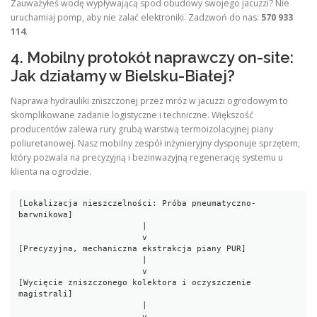
Zauważyłeś wodę wypływającą spod obudowy swojego jacuzzi? Nie
uruchamiaj pomp, aby nie zalać elektroniki. Zadzwoń do nas:
570 933
114
.
4. Mobilny protokół naprawczy on-site:
Jak działamy w Bielsku-Białej?
Naprawa hydrauliki zniszczonej przez mróz w jacuzzi ogrodowym to
skomplikowane zadanie logistyczne i techniczne. Większość
producentów zalewa rury grubą warstwą termoizolacyjnej piany
poliuretanowej. Nasz mobilny zespół inżynieryjny dysponuje sprzętem,
który pozwala na precyzyjną i bezinwazyjną regenerację systemu u
klienta na ogrodzie.
[Lokalizacja nieszczelności: Próba pneumatyczno-
barwnikowa]

                         |

                         v

[Precyzyjna, mechaniczna ekstrakcja piany PUR]

                         |

                         v

[Wycięcie zniszczonego kolektora i oczyszczenie 
magistrali]

                         |

                         v
