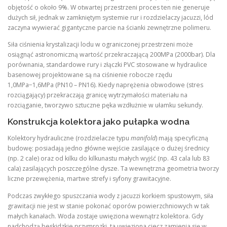
objętość o około 9%. W otwartej przestrzeni proces ten nie generuje
dużych sił, jednak w zamkniętym systemie rur i rozdzielaczy jacuzzi, lód
zaczyna wywierać gigantyczne parcie na ścianki zewnętrzne polimeru.
Siła ciśnienia krystalizacji lodu w ograniczonej przestrzeni może
osiągnąć astronomiczną wartość przekraczającą 200MPa (2000bar). Dla
porównania, standardowe rury i złączki PVC stosowane w hydraulice
basenowej projektowane są na ciśnienie robocze rzędu
1,0MPa−1,6MPa (PN10 – PN16). Kiedy naprężenia obwodowe (stres
rozciągający) przekraczają granicę wytrzymałości materiału na
rozciąganie, tworzywo sztuczne pęka wzdłużnie w ułamku sekundy.
Konstrukcja kolektora jako pułapka wodna
Kolektory hydrauliczne (rozdzielacze typu
manifold
) mają specyficzną
budowę: posiadają jedno główne wejście zasilające o dużej średnicy
(np. 2 cale) oraz od kilku do kilkunastu małych wyjść (np. 43​ cala lub 83​
cala) zasilających poszczególne dysze. Ta wewnętrzna geometria tworzy
liczne przewężenia, martwe strefy i syfony grawitacyjne.
Podczas zwykłego spuszczania wody z jacuzzi korkiem spustowym, siła
grawitacji nie jest w stanie pokonać oporów powierzchniowych w tak
małych kanałach. Woda zostaje uwięziona wewnątrz kolektora. Gdy
nadchodzą beskidzkie przymrozki, ta uwięziona ciecz zamienia się w