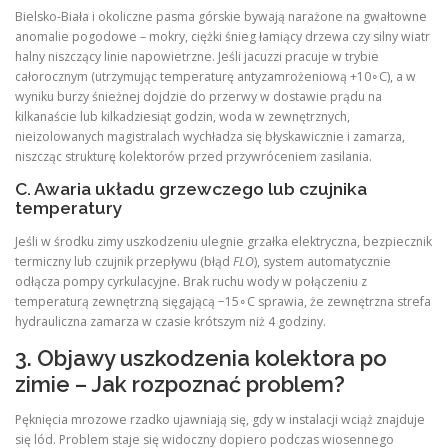
Bielsko-Biała i okoliczne pasma górskie bywają narażone na gwałtowne
anomalie pogodowe – mokry, ciężki śnieg łamiący drzewa czy silny wiatr
halny niszczący linie napowietrzne. Jeśli jacuzzi pracuje w trybie
całorocznym (utrzymując temperaturę antyzamrożeniową +10∘C), a w
wyniku burzy śnieżnej dojdzie do przerwy w dostawie prądu na
kilkanaście lub kilkadziesiąt godzin, woda w zewnętrznych,
nieizolowanych magistralach wychładza się błyskawicznie i zamarza,
niszcząc strukturę kolektorów przed przywróceniem zasilania.
C. Awaria układu grzewczego lub czujnika
temperatury
Jeśli w środku zimy uszkodzeniu ulegnie grzałka elektryczna, bezpiecznik
termiczny lub czujnik przepływu (błąd
FLO
), system automatycznie
odłącza pompy cyrkulacyjne. Brak ruchu wody w połączeniu z
temperaturą zewnętrzną sięgającą −15∘C sprawia, że zewnętrzna strefa
hydrauliczna zamarza w czasie krótszym niż 4 godziny.
3. Objawy uszkodzenia kolektora po
zimie – Jak rozpoznać problem?
Pęknięcia mrozowe rzadko ujawniają się, gdy w instalacji wciąż znajduje
się lód. Problem staje się widoczny dopiero podczas wiosennego