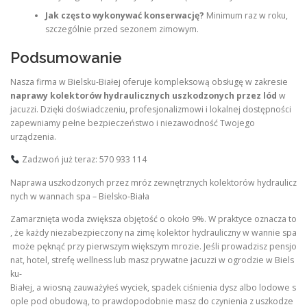
Jak często wykonywać konserwację?
Minimum raz w roku,
szczególnie przed sezonem zimowym.
Podsumowanie
Nasza firma w Bielsku-Białej oferuje kompleksową obsługę w zakresie
naprawy kolektorów hydraulicznych uszkodzonych przez lód
w
jacuzzi. Dzięki doświadczeniu, profesjonalizmowi i lokalnej dostępności
zapewniamy pełne bezpieczeństwo i niezawodność Twojego
urządzenia.
Zadzwoń już teraz: 570 933 114
Naprawa uszkodzonych przez mróz zewnętrznych kolektorów hydraulicz
nych w wannach spa – Bielsko-Biała
Zamarznięta woda zwiększa objętość o około 9%. W praktyce oznacza to
, że każdy niezabezpieczony na zimę kolektor hydrauliczny w wannie spa
może pęknąć przy pierwszym większym mrozie. Jeśli prowadzisz pensjo
nat, hotel, strefę wellness lub masz prywatne jacuzzi w ogrodzie w Biels
ku-
Białej, a wiosną zauważyłeś wyciek, spadek ciśnienia dysz albo lodowe s
ople pod obudową, to prawdopodobnie masz do czynienia z uszkodze