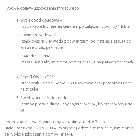
Typowe objawy uszkodzenia mrozowego:
Wyciek pod obudową –
woda kapie lub leje się ciurkiem po załączeniu pompy 1 lub 2.
Powietrze w dyszach –
część dysz “pluje” wodą z powietrzem, bo instalacja zasysa po
wietrze przez pęknięcie.
Spadek ciśnienia –
masaż jest słaby, mimo że pompa pracuje na pełnych obrotach
.
Błąd FLOW lub DRY –
sterownik Balboa, Gecko lub LX wykrywa brak przepływu i odci
na grzałkę.
Zwiększone zużycie prądu –
pompa pracuje dłużej, aby nagrzać wannę, bo część wody ucie
ka.
Jeśli rozpoznajesz te symptomy w swoim jacuzzi w Bielsku-
Białej, zadzwoń: 570 933 114. Im szybciej odetniesz zasilanie, tym mniejs
ze ryzyko uszkodzenia pompy i grzałki.