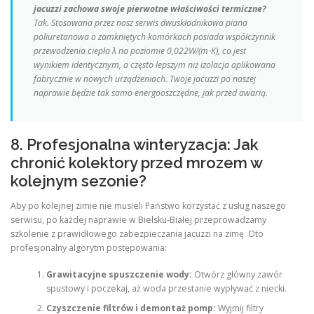
jacuzzi zachowa swoje pierwotne właściwości termiczne?
Tak. Stosowana przez nasz serwis dwuskładnikowa piana
poliuretanowa o zamkniętych komórkach posiada współczynnik
przewodzenia ciepła λ na poziomie 0,022W/(m⋅K), co jest
wynikiem identycznym, a często lepszym niż izolacja aplikowana
fabrycznie w nowych urządzeniach. Twoje jacuzzi po naszej
naprawie będzie tak samo energooszczędne, jak przed awarią.
8. Profesjonalna winteryzacja: Jak
chronić kolektory przed mrozem w
kolejnym sezonie?
Aby po kolejnej zimie nie musieli Państwo korzystać z usług naszego
serwisu, po każdej naprawie w Bielsku-Białej przeprowadzamy
szkolenie z prawidłowego zabezpieczania jacuzzi na zimę. Oto
profesjonalny algorytm postępowania:
Grawitacyjne spuszczenie wody:
Otwórz główny zawór
spustowy i poczekaj, aż woda przestanie wypływać z niecki.
Czyszczenie filtrów i demontaż pomp:
Wyjmij filtry