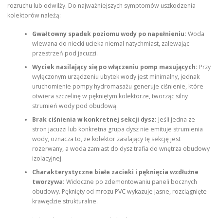
rozruchu lub odwilży. Do najważniejszych symptomów uszkodzenia
kolektorów należą:
Gwałtowny spadek poziomu wody po napełnieniu:
Woda
wlewana do niecki ucieka niemal natychmiast, zalewając
przestrzeń pod jacuzzi.
Wyciek nasilający się po włączeniu pomp masujących:
Przy
wyłączonym urządzeniu ubytek wody jest minimalny, jednak
uruchomienie pompy hydromasażu generuje ciśnienie, które
otwiera szczelinę w pękniętym kolektorze, tworząc silny
strumień wody pod obudową.
Brak ciśnienia w konkretnej sekcji dysz:
Jeśli jedna ze
stron jacuzzi lub konkretna grupa dysz nie emituje strumienia
wody, oznacza to, że kolektor zasilający tę sekcję jest
rozerwany, a woda zamiast do dysz trafia do wnętrza obudowy
izolacyjnej.
Charakterystyczne białe zacieki i pęknięcia wzdłużne
tworzywa:
Widoczne po zdemontowaniu paneli bocznych
obudowy. Pęknięty od mrozu PVC wykazuje jasne, rozciągnięte
krawędzie strukturalne.