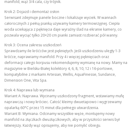
manifold, wąż 3/4 cala, czy trójnik.
Krok 2: Dojazd i demontaż osłon
Serwisant zdejmuje panele boczne i lokalizuje wyciek. W wannach
całorocznych z pełną pianką używamy kamery termowizyjnej. Ciepła
woda uciekająca z pęknięcia daje wyraźny ślad na ekranie kamery, co
pozwala wyciąć tylko 20×20 cm pianki zamiast rozbierać pół wanny.
Krok 3: Ocena zakresu uszkodzeń
Sprawdzamy ile króćców jest pękniętych. Jeśli uszkodzeniu uległy 1-3
króćce, naprawiamy manifold. Przy 4 i więcej pęknięciach oraz
deformacji całego korpusu rekomendujemy wymianę na nowy. Mamy na
magazynie w Bielsku-Białej kolektory 4, 6, 8, 10, 12 i 16-portowe,
kompatybilne z markami Artesian, Wellis, AquaFinesse, Sundance,
Dimension One, Vita Spa.
Krok 4: Naprawa lub wymiana
Wariant A: Naprawa. Wycinamy uszkodzony fragment, wstawiamy mufę
naprawczą i nowy króciec. Całość kleimy dwuetapowo i wygrzewamy
opalarką 60°C przez 15 minut dla pełnego utwardzenia.
Wariant B: Wymiana. Odcinamy wszystkie węże, montujemy nowy
manifold na złączkach dwuzłączkowych, aby w przyszłości serwis był
łatwiejszy. Każdy wąż opisujemy, aby nie pomylić obiegu.