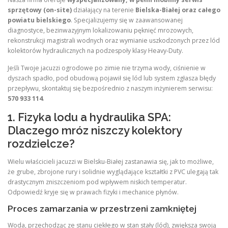
sprzętowy (on-site)
działający na terenie
Bielska-Białej oraz całego
powiatu bielskiego
. Specjalizujemy się w zaawansowanej
diagnostyce, bezinwazyjnym lokalizowaniu pęknięć mrozowych,
rekonstrukcji magistrali wodnych oraz wymianie uszkodzonych przez lód
kolektorów hydraulicznych na podzespoły klasy Heavy-Duty.
Jeśli Twoje jacuzzi ogrodowe po zimie nie trzyma wody, ciśnienie w
dyszach spadło, pod obudową pojawił się lód lub system zgłasza błędy
przepływu, skontaktuj się bezpośrednio z naszym inżynierem serwisu:
570 933 114
.
1. Fizyka lodu a hydraulika SPA:
Dlaczego mróz niszczy kolektory
rozdzielcze?
Wielu właścicieli jacuzzi w Bielsku-Białej zastanawia się, jak to możliwe,
że grube, zbrojone rury i solidnie wyglądające kształtki z PVC ulegają tak
drastycznym zniszczeniom pod wpływem niskich temperatur.
Odpowiedź kryje się w prawach fizyki i mechanice płynów.
Proces zamarzania w przestrzeni zamkniętej
Woda, przechodząc ze stanu ciekłego w stan stały (lód), zwiększa swoją