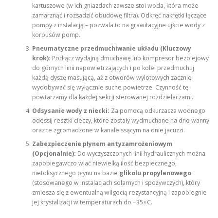
kartuszowe (w ich gniazdach zawsze stoi woda, która może
zamarznąć i rozsadzić obudowę filtra). Odkręć nakrętki łączące
pompy z instalacją – pozwala to na grawitacyjne ujście wody z
korpusów pomp.
Pneumatyczne przedmuchiwanie układu (Kluczowy
krok):
Podłącz wydajną dmuchawę lub kompresor bezolejowy
do górnych linii napowietrzających i po kolei przedmuchuj
każdą dyszę masującą, aż z otworów wylotowych zacznie
wydobywać się wyłącznie suche powietrze. Czynność tę
powtarzamy dla każdej sekcji sterowanej rozdzielaczami.
Odsysanie wody z niecki:
Za pomocą odkurzacza wodnego
odessij resztki cieczy, które zostały wydmuchane na dno wanny
oraz te zgromadzone w kanale ssącym na dnie jacuzzi.
Zabezpieczenie płynem antyzamrożeniowym
(Opcjonalnie):
Do wyczyszczonych linii hydraulicznych można
zapobiegawczo wlać niewielką ilość bezpiecznego,
nietoksycznego płynu na bazie
glikolu propylenowego
(stosowanego w instalacjach solarnych i spożywczych), który
zmiesza się z ewentualną wilgocią rezystancyjną i zapobiegnie
jej krystalizacji w temperaturach do −35∘C.