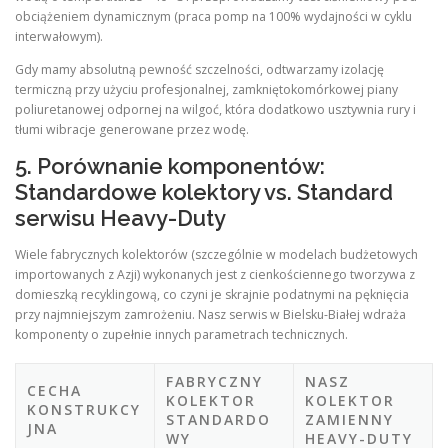
obciążeniem dynamicznym (praca pomp na 100% wydajności w cyklu
interwałowym).
Gdy mamy absolutną pewność szczelności, odtwarzamy izolację
termiczną przy użyciu profesjonalnej, zamkniętokomórkowej piany
poliuretanowej odpornej na wilgoć, która dodatkowo usztywnia rury i
tłumi wibracje generowane przez wodę.
5. Porównanie komponentów:
Standardowe kolektory vs. Standard
serwisu Heavy-Duty
Wiele fabrycznych kolektorów (szczególnie w modelach budżetowych
importowanych z Azji) wykonanych jest z cienkościennego tworzywa z
domieszką recyklingową, co czyni je skrajnie podatnymi na pęknięcia
przy najmniejszym zamrożeniu. Nasz serwis w Bielsku-Białej wdraża
komponenty o zupełnie innych parametrach technicznych.
FABRYCZNY
NASZ
CECHA
KOLEKTOR
KOLEKTOR
KONSTRUKCY
STANDARDO
ZAMIENNY
JNA
WY
HEAVY-DUTY