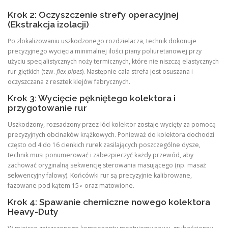
Krok 2: Oczyszczenie strefy operacyjnej
(Ekstrakcja izolacji)
Po zlokalizowaniu uszkodzonego rozdzielacza, technik dokonuje
precyzyjnego wycięcia minimalnej ilości piany poliuretanowej przy
użyciu specjalistycznych noży termicznych, które nie niszczą elastycznych
rur giętkich (tzw.
flex pipes
). Następnie cała strefa jest osuszana i
oczyszczana z resztek klejów fabrycznych.
Krok 3: Wycięcie pękniętego kolektora i
przygotowanie rur
Uszkodzony, rozsadzony przez lód kolektor zostaje wycięty za pomocą
precyzyjnych obcinaków krążkowych. Ponieważ do kolektora dochodzi
często od 4 do 16 cienkich rurek zasilających poszczególne dysze,
technik musi ponumerować i zabezpieczyć każdy przewód, aby
zachować oryginalną sekwencję sterowania masującego (np. masaż
sekwencyjny falowy). Końcówki rur są precyzyjnie kalibrowane,
fazowane pod kątem 15∘ oraz matowione.
Krok 4: Spawanie chemiczne nowego kolektora
Heavy-Duty