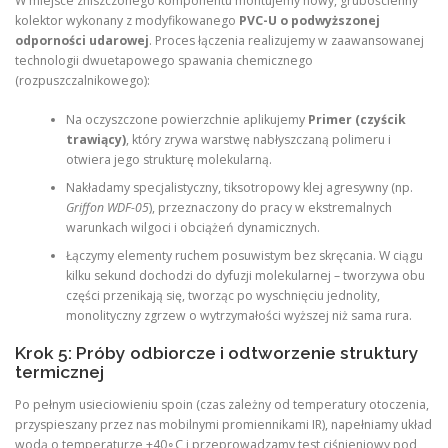
W miejsce zniszczonego komponentu montujemy nowy, grubościenny
kolektor wykonany z modyfikowanego
PVC-U o podwyższonej
odporności udarowej
. Proces łączenia realizujemy w zaawansowanej
technologii dwuetapowego spawania chemicznego
(rozpuszczalnikowego):
Na oczyszczone powierzchnie aplikujemy
Primer (czyścik
trawiący)
, który zrywa warstwę nabłyszczaną polimeru i
otwiera jego strukturę molekularną.
Nakładamy specjalistyczny, tiksotropowy klej agresywny (np.
Griffon WDF-05
), przeznaczony do pracy w ekstremalnych
warunkach wilgoci i obciążeń dynamicznych.
Łączymy elementy ruchem posuwistym bez skręcania. W ciągu
kilku sekund dochodzi do dyfuzji molekularnej – tworzywa obu
części przenikają się, tworząc po wyschnięciu jednolity,
monolityczny zgrzew o wytrzymałości wyższej niż sama rura.
Krok 5: Próby odbiorcze i odtworzenie struktury
termicznej
Po pełnym usieciowieniu spoin (czas zależny od temperatury otoczenia,
przyspieszany przez nas mobilnymi promiennikami IR), napełniamy układ
wodą o temperaturze +40∘C i przeprowadzamy test ciśnieniowy pod