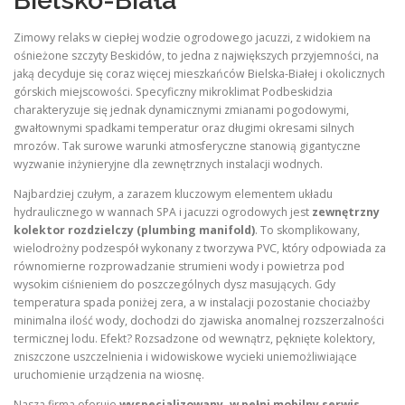
Bielsko-Biała
Zimowy relaks w ciepłej wodzie ogrodowego jacuzzi, z widokiem na
ośnieżone szczyty Beskidów, to jedna z największych przyjemności, na
jaką decyduje się coraz więcej mieszkańców Bielska-Białej i okolicznych
górskich miejscowości. Specyficzny mikroklimat Podbeskidzia
charakteryzuje się jednak dynamicznymi zmianami pogodowymi,
gwałtownymi spadkami temperatur oraz długimi okresami silnych
mrozów. Tak surowe warunki atmosferyczne stanowią gigantyczne
wyzwanie inżynieryjne dla zewnętrznych instalacji wodnych.
Najbardziej czułym, a zarazem kluczowym elementem układu
hydraulicznego w wannach SPA i jacuzzi ogrodowych jest
zewnętrzny
kolektor rozdzielczy (plumbing manifold)
. To skomplikowany,
wielodrożny podzespół wykonany z tworzywa PVC, który odpowiada za
równomierne rozprowadzanie strumieni wody i powietrza pod
wysokim ciśnieniem do poszczególnych dysz masujących. Gdy
temperatura spada poniżej zera, a w instalacji pozostanie chociażby
minimalna ilość wody, dochodzi do zjawiska anomalnej rozszerzalności
termicznej lodu. Efekt? Rozsadzone od wewnątrz, pęknięte kolektory,
zniszczone uszczelnienia i widowiskowe wycieki uniemożliwiające
uruchomienie urządzenia na wiosnę.
Nasza firma oferuje
wyspecjalizowany, w pełni mobilny serwis