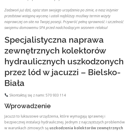
Zadzwoń już dziś, opisz stan swojego urządzenia po zimie, a nasz inżynier
przedstawi wstępną wycenę i ustali najbliższy możliwy termin wizyty
naprawczej on-site na Twojej posesji. Przywróć pełną sprawność i szczelność
swojemu domowemu SPA przed nadchodzącym sezonem relaksu!
Specjalistyczna naprawa
zewnętrznych kolektorów
hydraulicznych uszkodzonych
przez lód w jacuzzi – Bielsko-
Biała
Skontaktuj się z nami: 570 933 114
Wprowadzenie
Jacuzzi to luksusowe urządzenia, które wymagają sprawnej i
bezpiecznej instalacji hydraulicznej. Jednym z najczęstszych problemów
w warunkach zimowych są
uszkodzenia kolektorów zewnętrznych