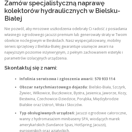
Zamów specjalistyczną naprawę
kolektorów hydraulicznych w Bielsku-
Białej
Nie pozwól, aby mrozowe uszkodzenia odebrały Ci radość z posiadania
własnego ogrodowego jacuzzi premium lub generowały straty w Twoim
obiekcie noclegowym w Beskidach. Nasz wyspecjalizowany, mobilny
serwis sprzętowy z Bielska-Białej gwarantuje usunięcie awarii na
najwyższym poziomie inżynieryjnym, z pełnym zachowaniem estetyki i
parametrów izolacyjnych urządzenia.
Skontaktuj się z nami:
Infolinia serwisowa i zgłoszenia awarii:
570 933 114
Obszar natychmiastowego dojazdu:
Bielsko-Biała, Szczyrk,
Żywiec, Wilkowice, Buczkowice, Bystra, Jasienica, Jaworze, Kozy,
Bestwina, Czechowice-Dziedzice, Porąbka, Międzybrodzie
Bialskie oraz Ustroń, Wisła i Skoczów.
Typ obsługiwanych urządzeń:
Jacuzzi ogrodowe całoroczne,
wanny z hydromasażem minibaseny SPA, wiodących marek
amerykańskich (Sundance Spas, HotSpring, Jacuzzi),
europejskich oraz azjatyckich.