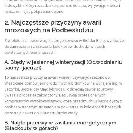
lodowy klin, który rozsadza korpus rozdzielacza, wyrywając króćce i
rozszczelniając połączenia klejone.
2. Najczęstsze przyczyny awarii
mrozowych na Podbeskidziu
Z wieloletnich obserwacji naszego serwisu w Bielsku-Białej wynika, że
do zamrożenia i zniszczenia kolektorów dochodzi w trzech
powtarzalnych scenariuszach:
A. Błędy w jesiennej winteryzacji (Odwodnieniu
sauny i jacuzzi)
To najczęstsza przyczyna awarii wanien używanych sezonowo.
Właściciele domów jednorodzinnych lub domków na wynajem (np. w
Szczyrku, Bystrej czy Międzybrodziu) odkręcają zawór spustowy i
uważają proces za zakończony. Bez użycia profesjonalnych
kompresorów wysokowydajnych, które przedmuchują każdą dyszę z
osobna wstecznym strumieniem powietrza, w kolektorach bocznych
pozostaje nawet do kilkunastu litrów wody.
B. Nagłe przerwy w zasilaniu energetycznym
(Blackouty w górach)