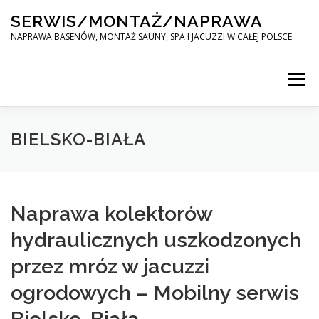
Skip
SERWIS/MONTAŻ/NAPRAWA
to
content
NAPRAWA BASENÓW, MONTAŻ SAUNY, SPA I JACUZZI W CAŁEJ POLSCE
Menu
SPA SERWIS
BIELSKO-BIAŁA
MONTAŻ SAUNY, SPA, JACUZI W CAŁEJ POLSCE
Naprawa kolektorów
hydraulicznych uszkodzonych
KONTAKT
przez mróz w jacuzzi
ogrodowych – Mobilny serwis