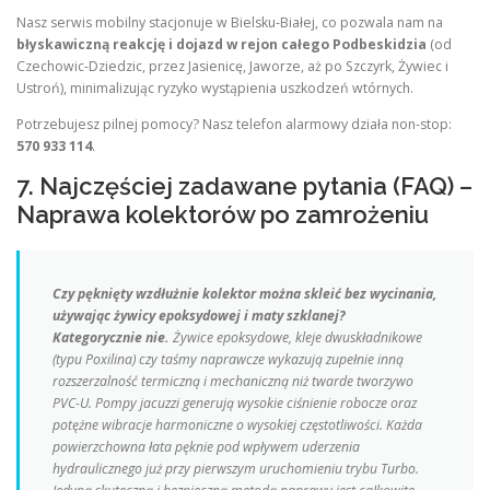
Nasz serwis mobilny stacjonuje w Bielsku-Białej, co pozwala nam na
błyskawiczną reakcję i dojazd w rejon całego Podbeskidzia
(od
Czechowic-Dziedzic, przez Jasienicę, Jaworze, aż po Szczyrk, Żywiec i
Ustroń), minimalizując ryzyko wystąpienia uszkodzeń wtórnych.
Potrzebujesz pilnej pomocy? Nasz telefon alarmowy działa non-stop:
570 933 114
.
7. Najczęściej zadawane pytania (FAQ) –
Naprawa kolektorów po zamrożeniu
Czy pęknięty wzdłużnie kolektor można skleić bez wycinania,
używając żywicy epoksydowej i maty szklanej?
Kategorycznie nie.
Żywice epoksydowe, kleje dwuskładnikowe
(typu Poxilina) czy taśmy naprawcze wykazują zupełnie inną
rozszerzalność termiczną i mechaniczną niż twarde tworzywo
PVC-U. Pompy jacuzzi generują wysokie ciśnienie robocze oraz
potężne wibracje harmoniczne o wysokiej częstotliwości. Każda
powierzchowna łata pęknie pod wpływem uderzenia
hydraulicznego już przy pierwszym uruchomieniu trybu
Turbo
.