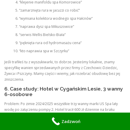
“klejenie manifoldu spa Komorowice”
“zamarznięta rura w jacuzzi co robić”
“wymiana kolektora wodnego spa Hałcnów”
“naprawa dysz spa Mikuszowice”
“serwis Wellis Bielsko-Biała”
“pęknięta rura od hydromasażu cena”
“kto naprawia spa w Szczyrku”
Jeśli trafiłeś tu z wyszukiwarki, to dobrze. Jesteśmy lokalnie, znamy
specyfikę wanien sprzedawanych przez firmy z Czechowic-Dziedzic,
Żywca i Pszczyny. Mamy części i wiemy, jak rozebrać obudowę bez jej
zniszczenia.
6. Case study: Hotel w Cygańskim Lesie, 3 wanny
6-osobowe
Problem: Po zimie 2024/2025 wszystkie trzy wanny marki US Spa lały
wodę po załączeniu pompy 2. Hotel tracił 600 zł dziennie na braku
atrakcji.
Zadzwoń
Diagnoza: W każdej wannie pęknięte manifoldy 8-portowe na obiegu
pompy 2. Przyczyna: obsługa spuściła wodę, ale nie przedmuchała dysz.