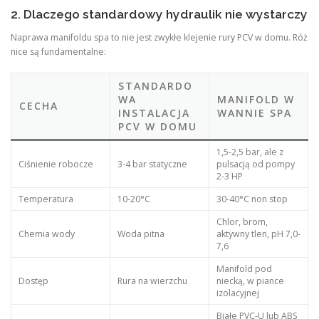
2. Dlaczego standardowy hydraulik nie wystarczy
Naprawa manifoldu spa to nie jest zwykłe klejenie rury PCV w domu. Róż
nice są fundamentalne:
STANDARDO
WA
MANIFOLD W
CECHA
INSTALACJA
WANNIE SPA
PCV W DOMU
1,5-2,5 bar, ale z
Ciśnienie robocze
3-4 bar statyczne
pulsacją od pompy
2-3 HP
Temperatura
10-20°C
30-40°C non stop
Chlor, brom,
Chemia wody
Woda pitna
aktywny tlen, pH 7,0-
7,6
Manifold pod
Dostęp
Rura na wierzchu
niecką, w piance
izolacyjnej
Białe PVC-U lub ABS