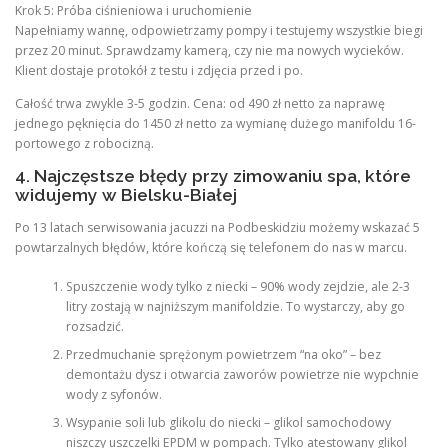
Krok 5: Próba ciśnieniowa i uruchomienie
Napełniamy wannę, odpowietrzamy pompy i testujemy wszystkie biegi
przez 20 minut. Sprawdzamy kamerą, czy nie ma nowych wycieków.
Klient dostaje protokół z testu i zdjęcia przed i po.
Całość trwa zwykle 3-5 godzin. Cena: od 490 zł netto za naprawę
jednego pęknięcia do 1450 zł netto za wymianę dużego manifoldu 16-
portowego z robocizną.
4. Najczęstsze błędy przy zimowaniu spa, które
widujemy w Bielsku-Białej
Po 13 latach serwisowania jacuzzi na Podbeskidziu możemy wskazać 5
powtarzalnych błędów, które kończą się telefonem do nas w marcu.
Spuszczenie wody tylko z niecki – 90% wody zejdzie, ale 2-3
litry zostają w najniższym manifoldzie. To wystarczy, aby go
rozsadzić.
Przedmuchanie sprężonym powietrzem “na oko” – bez
demontażu dysz i otwarcia zaworów powietrze nie wypchnie
wody z syfonów.
Wsypanie soli lub glikolu do niecki – glikol samochodowy
niszczy uszczelki EPDM w pompach. Tylko atestowany glikol