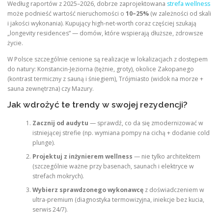
Według raportów z 2025–2026, dobrze zaprojektowana
strefa wellness
może podnieść wartość nieruchomości o
10–25%
(w zależności od skali
i jakości wykonania). Kupujący high-net-worth coraz częściej szukają
„longevity residences” — domów, które wspierają dłuższe, zdrowsze
życie.
W Polsce szczególnie cenione są realizacje w lokalizacjach z dostępem
do natury: Konstancin-Jeziorna (tężnie, groty), okolice Zakopanego
(kontrast termiczny z sauną i śniegiem), Trójmiasto (widok na morze +
sauna zewnętrzna) czy Mazury.
Jak wdrożyć te trendy w swojej rezydencji?
Zacznij od audytu
— sprawdź, co da się zmodernizować w
istniejącej strefie (np. wymiana pompy na cichą + dodanie cold
plunge).
Projektuj z inżynierem wellness
— nie tylko architektem
(szczególnie ważne przy basenach, saunach i elektryce w
strefach mokrych).
Wybierz sprawdzonego wykonawcę
z doświadczeniem w
ultra-premium (diagnostyka termowizyjna, iniekcje bez kucia,
serwis 24/7).