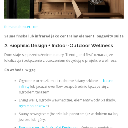
thesaunaheater.com
Sauna fińska lub infrared jako centralny element longevity suite
2. Biophilic Design + Indoor-Outdoor Wellness
Dom staje się przedłużeniem natury. Trend „land first” oznacza, że
lokalizacja i połączenie z otoczeniem decydują o projekcie wellness.
Co wchodzi w grę:
Ogromne przeszklenia i ruchome ściany szklane —
basen
infinity
lub jacuzzi overflow bezpośrednio łączące się z
ogrodem/tarasem.
Living walls, ogrody wewnętrzne, elementy wody (kaskady,
tężnie solankowe
).
Sauny zewnętrzne (beczka lub panorama) z widokiem na las,
jezioro lub góry.
Prysznice wrażeń i ścieżki Kneippa
na świeżym powietrzu.