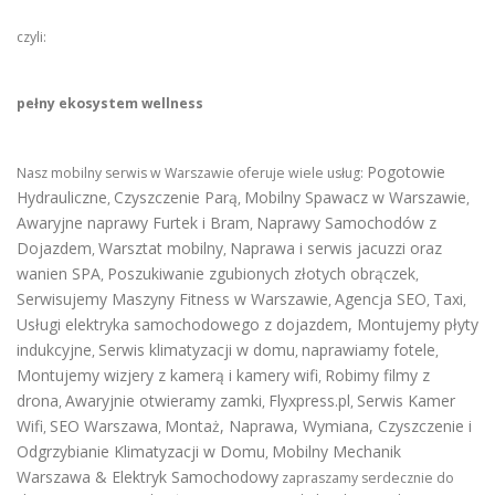
czyli:
pełny ekosystem wellness
Pogotowie
Nasz mobilny serwis w Warszawie oferuje wiele usług:
Hydrauliczne
Czyszczenie Parą
Mobilny Spawacz w Warszawie
,
,
,
Awaryjne naprawy Furtek i Bram
Naprawy Samochodów z
,
Dojazdem
Warsztat mobilny
Naprawa i serwis jacuzzi oraz
,
,
wanien SPA
Poszukiwanie zgubionych złotych obrączek
,
,
Serwisujemy Maszyny Fitness w Warszawie
Agencja SEO
Taxi
,
,
,
Usługi elektryka samochodowego z dojazdem
,
Montujemy płyty
indukcyjne
Serwis klimatyzacji w domu
naprawiamy fotele
,
,
,
Montujemy wizjery z kamerą i kamery wifi
Robimy filmy z
,
drona
Awaryjnie otwieramy zamki
Flyxpress.pl
Serwis Kamer
,
,
,
Wifi
SEO Warszawa
Montaż, Naprawa, Wymiana, Czyszczenie i
,
,
Odgrzybianie Klimatyzacji w Domu
Mobilny Mechanik
,
Warszawa & Elektryk Samochodowy
zapraszamy serdecznie do