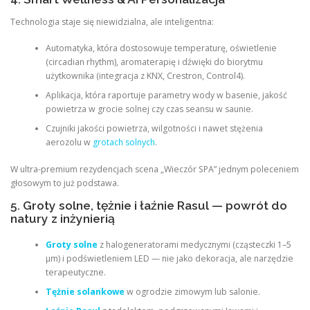
Technologia staje się niewidzialna, ale inteligentna:
Automatyka, która dostosowuje temperaturę, oświetlenie
(circadian rhythm), aromaterapię i dźwięki do biorytmu
użytkownika (integracja z KNX, Crestron, Control4).
Aplikacja, która raportuje parametry wody w basenie, jakość
powietrza w grocie solnej czy czas seansu w saunie.
Czujniki jakości powietrza, wilgotności i nawet stężenia
aerozolu w
grotach solnych
.
W ultra-premium rezydencjach scena „Wieczór SPA” jednym poleceniem
głosowym to już podstawa.
5. Groty solne, tężnie i łaźnie Rasul — powrót do
natury z inżynierią
Groty solne
z halogeneratorami medycznymi (cząsteczki 1–5
μm) i podświetleniem LED — nie jako dekoracja, ale narzędzie
terapeutyczne.
Tężnie solankowe
w ogrodzie zimowym lub salonie.