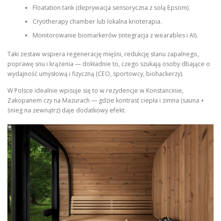
Floatation tank (deprywacja sensoryczna z solą Epsom).
Cryotherapy chamber lub lokalna krioterapia.
Monitorowanie biomarkerów (integracja z wearables i AI).
Taki zestaw wspiera regenerację mięśni, redukcję stanu zapalnego,
poprawę snu i krążenia — dokładnie to, czego szukają osoby dbające o
wydajność umysłową i fizyczną (CEO, sportowcy, biohackerzy).
W Polsce idealnie wpisuje się to w rezydencje w Konstancinie,
Zakopanem czy na Mazurach — gdzie kontrast ciepła i zimna (sauna +
śnieg na zewnątrz) daje dodatkowy efekt.