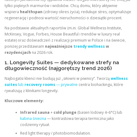
tylko pięknych marmurów i widoków. Chcą domu, który aktywnie
wspiera
healthspan
(zdrowy okres życia), redukuje stres, optymalizuje
regenerację i podnosi wartość nieruchomości o dziesiątki procent.
Na podstawie aktualnych raportów (m.in. Global Wellness Institute,
McKinsey, Vogue, Forbes, House Beautiful i trendów w luxury real
estate) oraz doświadczeń z realizacji premium w Polsce i na świecie,
poniżej przedstawiam
najważniejsze
trendy wellness
w
rezydencjach
na 2026 rok.
1. Longevity Suites — dedykowane strefy na
długowieczność (najgorętszy trend 2026)
Najbogatsi klienci nie budują już „siłowni w piwnicy”. Tworzą
wellness
suites
lub
recovery rooms
— prywatne
centra biohackingu, które
rywalizują z klinikami longevity.
Kluczowe elementy:
Infrared sauna
+
cold plunge
(basen lodowy 4–6°C) lub
kabina śnieżna
— kontrastowa terapia termiczna jako
codzienny rytuał.
Red light therapy / photobiomodulation.