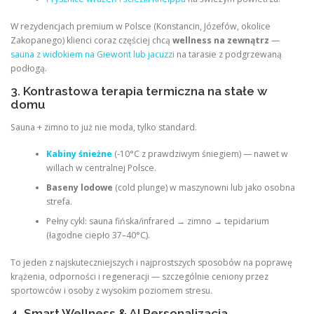
W rezydencjach premium w Polsce (Konstancin, Józefów, okolice
Zakopanego) klienci coraz częściej chcą
wellness na zewnątrz
—
sauna z widokiem na Giewont lub jacuzzi
na tarasie z podgrzewaną
podłogą.
3. Kontrastowa terapia termiczna na stałe w
domu
Sauna + zimno to już nie moda, tylko standard.
Kabiny śnieżne
(-10°C z prawdziwym śniegiem) — nawet w
willach w centralnej Polsce.
Baseny lodowe
(cold plunge) w maszynowni lub jako osobna
strefa.
Pełny cykl: sauna fińska/infrared → zimno → tepidarium
(łagodne ciepło 37–40°C).
To jeden z najskuteczniejszych i najprostszych sposobów na poprawę
krążenia, odporności i regeneracji — szczególnie ceniony przez
sportowców i osoby z wysokim poziomem stresu.
4. Smart Wellness & AI Personalizacja