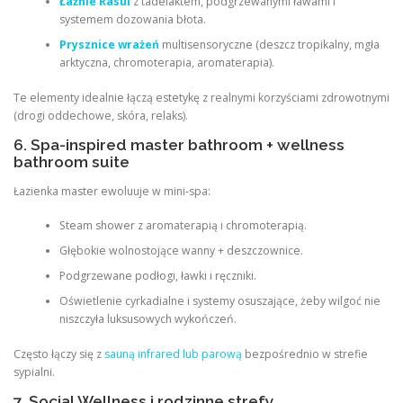
Łaźnie Rasul
z tadelaktem, podgrzewanymi ławami i
systemem dozowania błota.
Prysznice wrażeń
multisensoryczne (deszcz tropikalny, mgła
arktyczna, chromoterapia, aromaterapia).
Te elementy idealnie łączą estetykę z realnymi korzyściami zdrowotnymi
(drogi oddechowe, skóra, relaks).
6. Spa-inspired master bathroom + wellness
bathroom suite
Łazienka master ewoluuje w mini-spa:
Steam shower z aromaterapią i chromoterapią.
Głębokie wolnostojące wanny + deszczownice.
Podgrzewane podłogi, ławki i ręczniki.
Oświetlenie cyrkadialne i systemy osuszające, żeby wilgoć nie
niszczyła luksusowych wykończeń.
Często łączy się z
sauną infrared lub parową
bezpośrednio w strefie
sypialni.
7. Social Wellness i rodzinne strefy