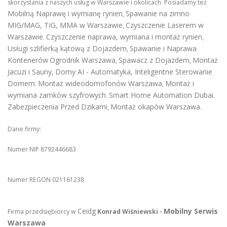
skorzystania z naszych usług w Warszawie i okolicach. Posiadamy też
Mobilną Naprawę i wymianę rynien
Spawanie na zimno
,
MIG/MAG, TIG, MMA w Warszawie
Czyszczenie Laserem w
,
Warszawie
Czyszczenie naprawa, wymiana i montaż rynien
.
,
Usługi szlifierką kątową z Dojazdem
Spawanie i Naprawa
,
Kontenerów
Ogrodnik Warszawa
Spawacz z Dojazdem
Montaż
,
,
Jacuzi i Sauny
,
Domy AI - Automatyka, Inteligentne Sterowanie
Domem
Montaż wideodomofonów Warszawa
Montaż i
.
,
wymiana zamków szyfrowych
Smart Home Automation Dubai
.
.
Zabezpieczenia Przed Dzikami
Montaż okapów Warszawa
,
.
Dane firmy:
Numer NIP 8792446683
Numer REGON 021161238
Ceidg
Mobilny Serwis
Firma przedsiębiorcy w
Konrad Wiśniewski -
Warszawa