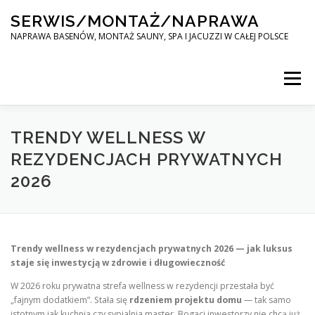
Skip
SERWIS/MONTAŻ/NAPRAWA
to
content
NAPRAWA BASENÓW, MONTAŻ SAUNY, SPA I JACUZZI W CAŁEJ POLSCE
Menu
SPA SERWIS
TRENDY WELLNESS W
REZYDENCJACH PRYWATNYCH
2026
MONTAŻ SAUNY, SPA, JACUZI W CAŁEJ POLSCE
KONTAKT
Trendy wellness w rezydencjach prywatnych 2026 — jak luksus
staje się inwestycją w zdrowie i długowieczność
W 2026 roku prywatna strefa wellness w rezydencji przestała być
„fajnym dodatkiem”. Stała się
rdzeniem projektu domu
— tak samo
istotnym jak kuchnia czy sypialnia master. Bogaci inwestorzy nie chcą już