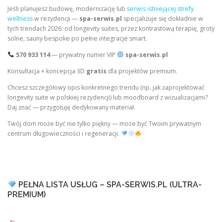
Jeśli planujesz budowę, modernizację lub
serwis istniejącej strefy
wellness
w rezydencji —
spa-serwis.pl
specjalizuje się dokładnie w
tych trendach 2026: od longevity suites, przez kontrastową terapię, groty
solne, sauny bespoke po pełne integracje smart.
570 933 114
— prywatny numer VIP
spa-serwis.pl
Konsultacja + koncepcja 3D
gratis
dla projektów premium.
Chcesz szczegółowy opis konkretnego trendu (np. jak zaprojektować
longevity suite w polskiej rezydencji) lub moodboard z wizualizacjami?
Daj znać — przygotuję dedykowany materiał.
Twój dom może być nie tylko piękny — może być Twoim prywatnym
centrum długowieczności i regeneracji.
PEŁNA LISTA USŁUG – SPA-SERWIS.PL (ULTRA-
PREMIUM)